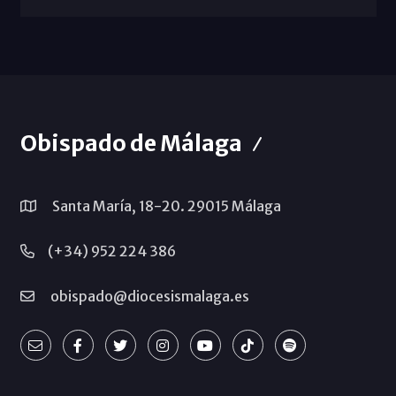
Obispado de Málaga
Santa María, 18-20. 29015 Málaga
(+34) 952 224 386
obispado@diocesismalaga.es