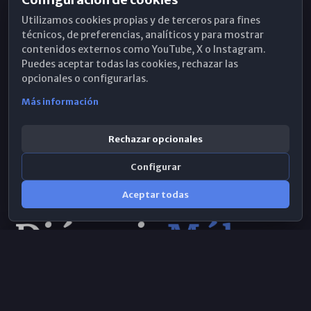
Horarios de Misa
Utilizamos cookies propias y de terceros para fines
Hemeroteca
técnicos, de preferencias, analíticos y para mostrar
contenidos externos como YouTube, X o Instagram.
WhatsApp
Puedes aceptar todas las cookies, rechazar las
opcionales o configurarlas.
Más información
Rechazar opcionales
Configurar
Aceptar todas
Consulta IA
×
© 2026 Obispado de Málaga
Selecciona el área y realiza tu consulta