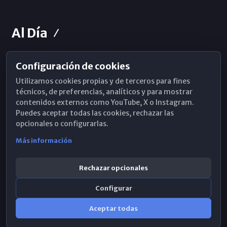
Al Día
Configuración de cookies
Horarios de Misa
Utilizamos cookies propias y de terceros para fines
Hemeroteca
técnicos, de preferencias, analíticos y para mostrar
contenidos externos como YouTube, X o Instagram.
WhatsApp
Puedes aceptar todas las cookies, rechazar las
opcionales o configurarlas.
Más información
Rechazar opcionales
Configurar
Aceptar todas