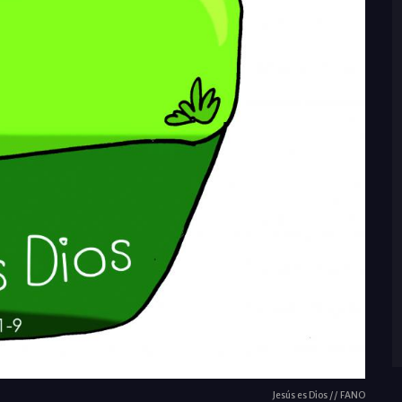
Jesús es Dios // FANO