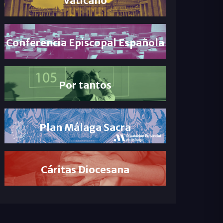
Conferencia Episcopal Española
Por tantos
Plan Málaga Sacra
Cáritas Diocesana