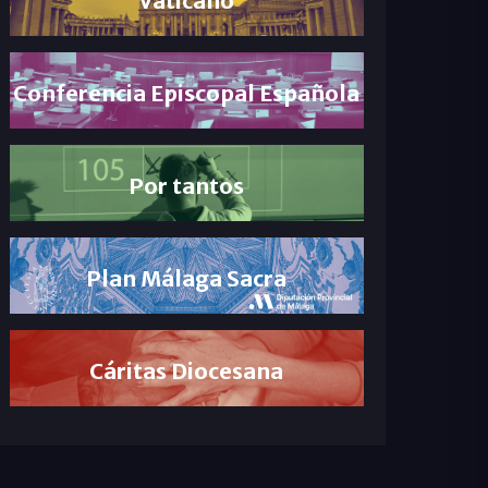
Conferencia Episcopal Española
Por tantos
Plan Málaga Sacra
Cáritas Diocesana