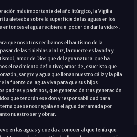
ración más importante del año litúrgico, la Vigilia
itu aleteaba sobre la superficie de las aguas en los
 entonces el agua recibiera el poder de dar la vida».
para que nosotros recibamos el bautismo de la
asar de las tinieblas a la luz, la muerte es lavada y
ismo!, amor de Dios que del agua natural que ha
os el nacimiento definitivo; amor de Jesucristo que
razón, sangre y agua que llenan nuestro cáliz y la pila
re la fuente del agua viva para que sus hijos
ros padres y padrinos, que generación tras generación
acidos que tendrán ese don y responsabilidad para
eterna que se nos regala en el agua derramada por
Santo nuestro ser y obrar.
vo en las aguas y que da a conocer al que tenía que