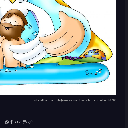
«En el bautismo de Jesús se manifiesta la Trinidad»
FANO
|
X