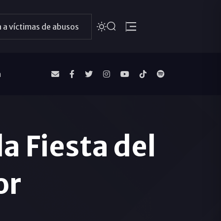
 a víctimas de abusos
a
a Fiesta del
or