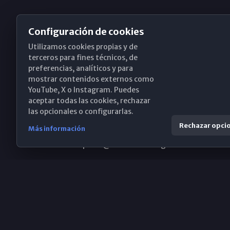
Configuración de cookies
Utilizamos cookies propias y de
Obispado de Málaga
terceros para fines técnicos, de
preferencias, analíticos y para
mostrar contenidos externos como
YouTube, X o Instagram. Puedes
Santa María, 18-20. 29015 Málaga
aceptar todas las cookies, rechazar
las opcionales o configurarlas.
(+34) 952 224 386
Rechazar opci
Más información
obispado@diocesismalaga.es