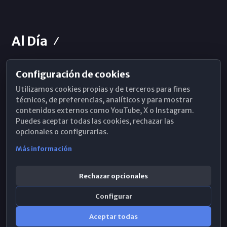
Al Día
Configuración de cookies
Horarios de Misa
Utilizamos cookies propias y de terceros para fines
Hemeroteca
técnicos, de preferencias, analíticos y para mostrar
contenidos externos como YouTube, X o Instagram.
WhatsApp
Puedes aceptar todas las cookies, rechazar las
opcionales o configurarlas.
Más información
Rechazar opcionales
Configurar
Aceptar todas