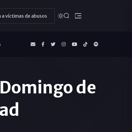
 a víctimas de abusos
a
l Domingo de
dad