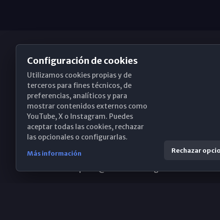
Configuración de cookies
Utilizamos cookies propias y de
Obispado de Málaga
terceros para fines técnicos, de
preferencias, analíticos y para
mostrar contenidos externos como
YouTube, X o Instagram. Puedes
Santa María, 18-20. 29015 Málaga
aceptar todas las cookies, rechazar
las opcionales o configurarlas.
(+34) 952 224 386
Rechazar opci
Más información
obispado@diocesismalaga.es