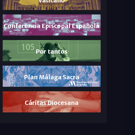
Conferencia Episcopal Española
Por tantos
Plan Málaga Sacra
Cáritas Diocesana