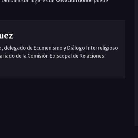
os también son lugares de salvación donde puede
uez
, delegado de Ecumenismo y Diálogo Interreligioso
tariado de la Comisión Episcopal de Relaciones