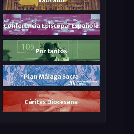
Conferencia Episcopal Española
Por tantos
Plan Málaga Sacra
Cáritas Diocesana