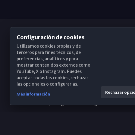
Configuración de cookies
Utilizamos cookies propias y de
Obispado de Málaga
terceros para fines técnicos, de
preferencias, analíticos y para
mostrar contenidos externos como
YouTube, X o Instagram. Puedes
Santa María, 18-20. 29015 Málaga
aceptar todas las cookies, rechazar
las opcionales o configurarlas.
(+34) 952 224 386
Rechazar opci
Más información
obispado@diocesismalaga.es