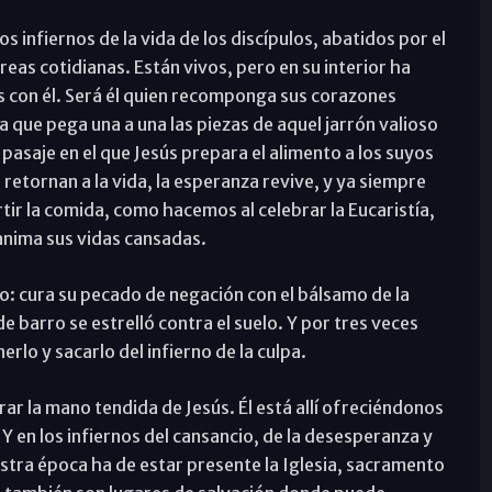
s infiernos de la vida de los discípulos, abatidos por el
reas cotidianas. Están vivos, pero en su interior ha
s con él. Será él quien recomponga sus corazones
a que pega una a una las piezas de aquel jarrón valioso
pasaje en el que Jesús prepara el alimento a los suyos
s retornan a la vida, la esperanza revive, y ya siempre
ir la comida, como hacemos al celebrar la Eucaristía,
anima sus vidas cansadas.
o: cura su pecado de negación con el bálsamo de la
e barro se estrelló contra el suelo. Y por tres veces
lo y sacarlo del infierno de la culpa.
r la mano tendida de Jesús. Él está allí ofreciéndonos
 Y en los infiernos del cansancio, de la desesperanza y
stra época ha de estar presente la Iglesia, sacramento