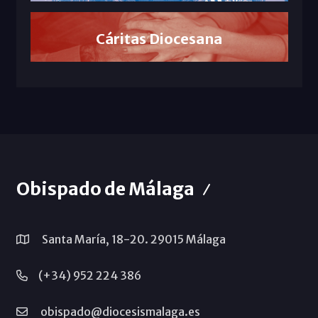
Cáritas Diocesana
Obispado de Málaga
Santa María, 18-20. 29015 Málaga
(+34) 952 224 386
obispado@diocesismalaga.es