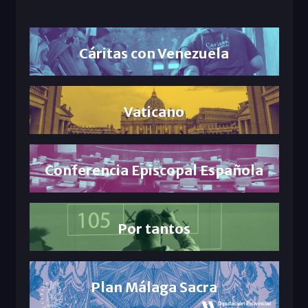
Cáritas con Venezuela
Vaticano
Conferencia Episcopal Española
Por tantos
Plan Málaga Sacra