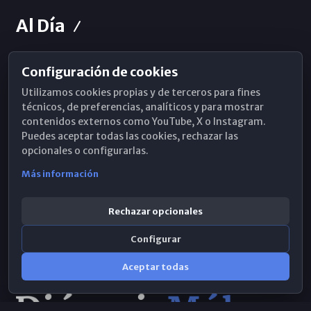
Al Día
Configuración de cookies
Horarios de Misa
Utilizamos cookies propias y de terceros para fines
Hemeroteca
técnicos, de preferencias, analíticos y para mostrar
contenidos externos como YouTube, X o Instagram.
WhatsApp
Puedes aceptar todas las cookies, rechazar las
opcionales o configurarlas.
Más información
Rechazar opcionales
Configurar
Aceptar todas