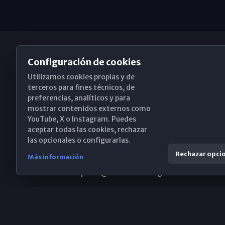
Configuración de cookies
Utilizamos cookies propias y de
Obispado de Málaga
terceros para fines técnicos, de
preferencias, analíticos y para
mostrar contenidos externos como
YouTube, X o Instagram. Puedes
Santa María, 18-20. 29015 Málaga
aceptar todas las cookies, rechazar
las opcionales o configurarlas.
(+34) 952 224 386
Rechazar opci
Más información
obispado@diocesismalaga.es