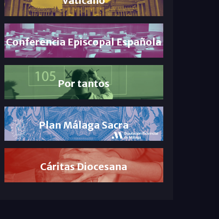
Conferencia Episcopal Española
Por tantos
Plan Málaga Sacra
Cáritas Diocesana