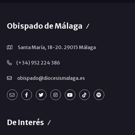
Obispado de Málaga
Santa María, 18-20. 29015 Málaga
(+34) 952 224 386
obispado@diocesismalaga.es
De Interés