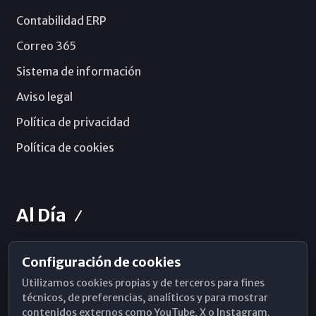
Contabilidad ERP
Correo 365
Sistema de información
Aviso legal
Política de privacidad
Política de cookies
Al Día
Configuración de cookies
Horarios de Misa
Utilizamos cookies propias y de terceros para fines
Hemeroteca
técnicos, de preferencias, analíticos y para mostrar
contenidos externos como YouTube, X o Instagram.