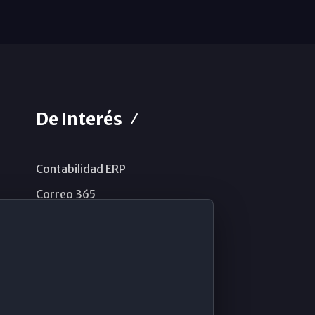
De Interés
Contabilidad ERP
Correo 365
Sistema de información
Aviso legal
Política de privacidad
Política de cookies