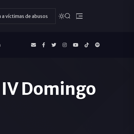
 a víctimas de abusos
a
l IV Domingo