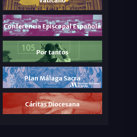
Conferencia Episcopal Española
Por tantos
Plan Málaga Sacra
Cáritas Diocesana