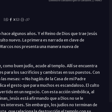
Elimina el consumo que te consume // FANO
|
X
 hace algunos años. Y el Reino de Dios que trae Jesús
culto nuevo. La primera es narrada en clave de
a Marcos nos presenta una manera nueva de
, como buen judío, acude al templo. Allí se encuentra
s para los sacrificios y cambistas en sus puestos. Con
a las mesas: «No hagáis de la Casa de mi Padre
ca el gesto que para muchos es escandaloso. El culto
vertido en un negocio. Con esta acción simbólica, al
minan, Jesús está afirmando que a Dios no se le
os intereses. Sin embargo, los judíos no terminan de
sta, que relaciona la destrucción el templo con su