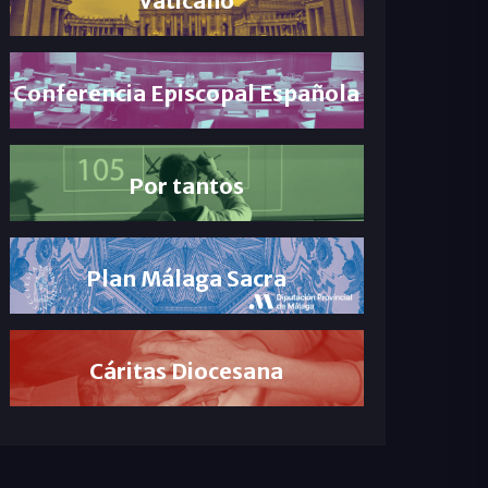
Conferencia Episcopal Española
Por tantos
Plan Málaga Sacra
Cáritas Diocesana