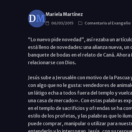
Mariela Martínez
06/03/2015
Comentario al Evangelio
“Lo nuevo pide novedad”, así rezaba un artículo
está lleno de novedades: una alianza nueva, un 
banquete de bodas en el relato de Caná. Ahor
relacionarse con Dios.
Jesús sube a Jerusalén con motivo de la Pascua y
con algo que no le gusta: vendedores de animale
un látigo echa a todos fuera del templo y vuelc
una casa de mercado». Con estas palabras expli
en el templo de sacrificios y ofrendas se ha con
estilo de los profetas, y las palabras que lo ilu
puede comprar, manipular o utilizar para nuestr
entenderlo y lo interrogan. Jesús, con su respue