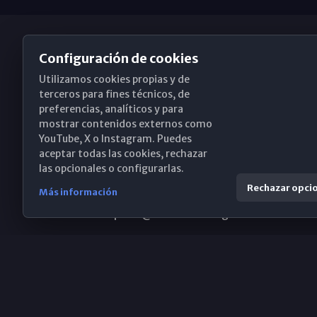
Configuración de cookies
Utilizamos cookies propias y de
Obispado de Málaga
terceros para fines técnicos, de
preferencias, analíticos y para
mostrar contenidos externos como
YouTube, X o Instagram. Puedes
Santa María, 18-20. 29015 Málaga
aceptar todas las cookies, rechazar
las opcionales o configurarlas.
(+34) 952 224 386
Rechazar opci
Más información
obispado@diocesismalaga.es