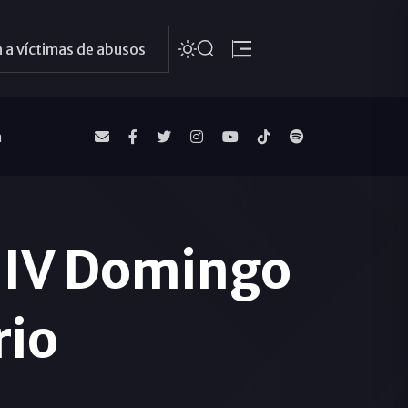
 a víctimas de abusos
a
l IV Domingo
rio