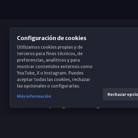
Configuración de cookies
Utilizamos cookies propias y de
Obispado de Málaga
terceros para fines técnicos, de
preferencias, analíticos y para
mostrar contenidos externos como
YouTube, X o Instagram. Puedes
Santa María, 18-20. 29015 Málaga
aceptar todas las cookies, rechazar
las opcionales o configurarlas.
(+34) 952 224 386
Rechazar opci
Más información
obispado@diocesismalaga.es