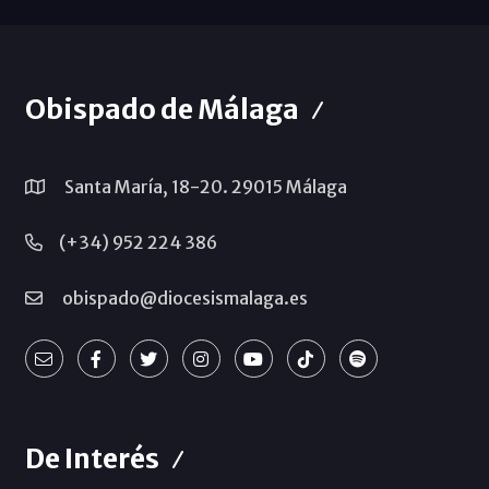
Obispado de Málaga
Santa María, 18-20. 29015 Málaga
(+34) 952 224 386
obispado@diocesismalaga.es
De Interés