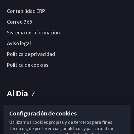
Contabilidad ERP
Correo 365
Sistema de información
Aviso legal
Política de privacidad
Política de cookies
Al Día
Configuración de cookies
Horarios de Misa
Utilizamos cookies propias y de terceros para fines
Hemeroteca
técnicos, de preferencias, analíticos y para mostrar