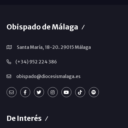
Obispado de Málaga
Santa María, 18-20. 29015 Málaga
(+34) 952 224 386
obispado@diocesismalaga.es
De Interés