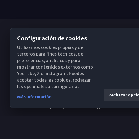
Configuración de cookies
Utilizamos cookies propias y de
Obispado de Málaga
terceros para fines técnicos, de
preferencias, analíticos y para
mostrar contenidos externos como
YouTube, X o Instagram. Puedes
Santa María, 18-20. 29015 Málaga
aceptar todas las cookies, rechazar
las opcionales o configurarlas.
(+34) 952 224 386
Rechazar opci
Más información
obispado@diocesismalaga.es