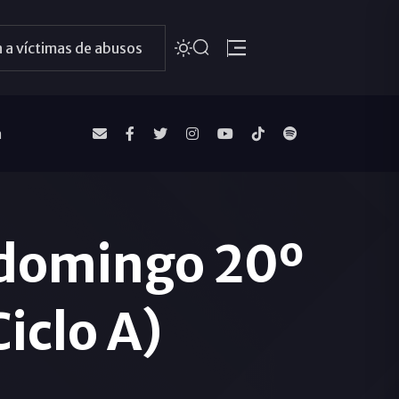
 a víctimas de abusos
a
 domingo 20º
iclo A)