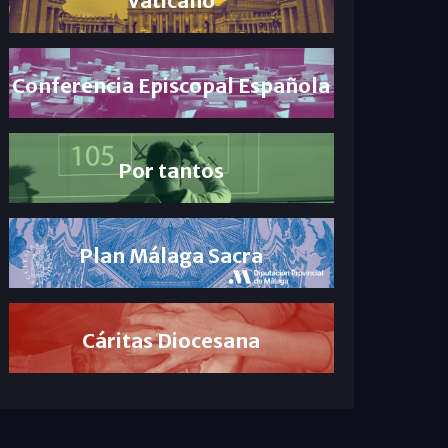
Conferencia Episcopal Española
Por tantos
Plan Málaga Sacra
Cáritas Diocesana