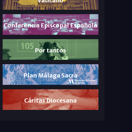
Conferencia Episcopal Española
Por tantos
Plan Málaga Sacra
Cáritas Diocesana