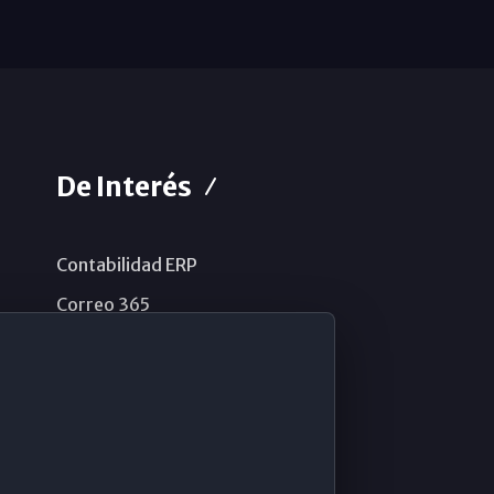
De Interés
Contabilidad ERP
Correo 365
Sistema de información
Aviso legal
Política de privacidad
Política de cookies