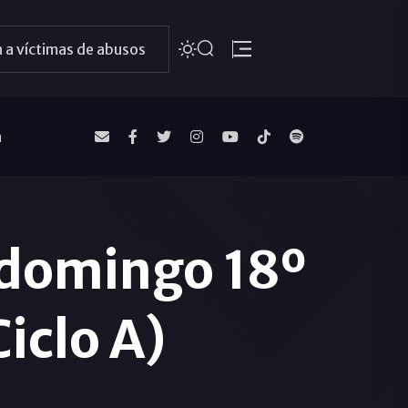
 a víctimas de abusos
a
 domingo 18º
iclo A)