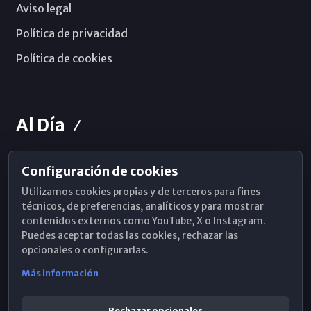
Aviso legal
Política de privacidad
Política de cookies
Al Día
Configuración de cookies
Horarios de Misa
Utilizamos cookies propias y de terceros para fines
Hemeroteca
técnicos, de preferencias, analíticos y para mostrar
contenidos externos como YouTube, X o Instagram.
WhatsApp
Puedes aceptar todas las cookies, rechazar las
opcionales o configurarlas.
Más información
Rechazar opcionales