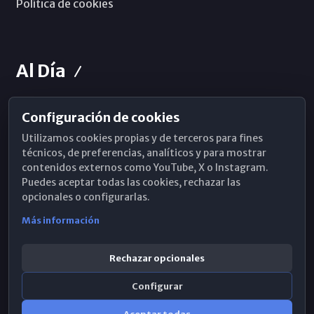
Política de cookies
Al Día
Configuración de cookies
Horarios de Misa
Utilizamos cookies propias y de terceros para fines
Hemeroteca
técnicos, de preferencias, analíticos y para mostrar
contenidos externos como YouTube, X o Instagram.
WhatsApp
Puedes aceptar todas las cookies, rechazar las
opcionales o configurarlas.
Más información
Rechazar opcionales
Configurar