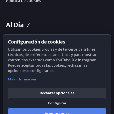
Política de cookies
Al Día
Configuración de cookies
Horarios de Misa
Utilizamos cookies propias y de terceros para fines
Hemeroteca
técnicos, de preferencias, analíticos y para mostrar
contenidos externos como YouTube, X o Instagram.
WhatsApp
Puedes aceptar todas las cookies, rechazar las
opcionales o configurarlas.
Más información
Rechazar opcionales
Configurar
Aceptar todas