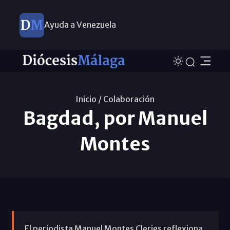
Ayuda a Venezuela
Inicio /
Colaboración
Bagdad, por Manuel
Montes
El periodista Manuel Montes Cleries reflexiona