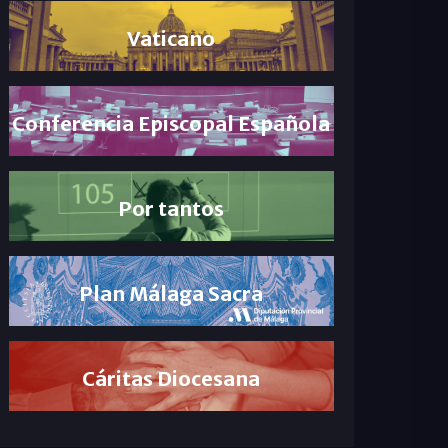
Vaticano
Conferencia Episcopal Española
Por tantos
Plan Málaga Sacra
Cáritas Diocesana