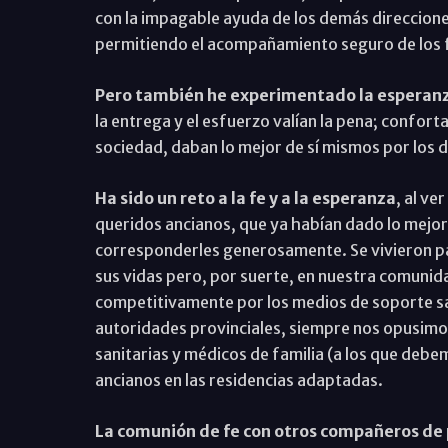
con la impagable ayuda de los demás direccione
permitiendo el acompañamiento seguro de los fa
Pero también he experimentado la esperan
la entrega y el esfuerzo valían la pena; confor
sociedad, daban lo mejor de sí mismos por los 
Ha sido un reto a la fe y a la esperanza
, al v
queridos ancianos, que ya habían dado lo mejor
corresponderles generosamente. Se vivieron pág
sus vidas pero, por suerte, en nuestra comunid
competitivamente por los medios de soporte sani
autoridades provinciales, siempre nos opusimos
sanitarias y médicos de familia (a los que deb
ancianos en las residencias adaptadas.
La comunión de fe con otros compañeros de p