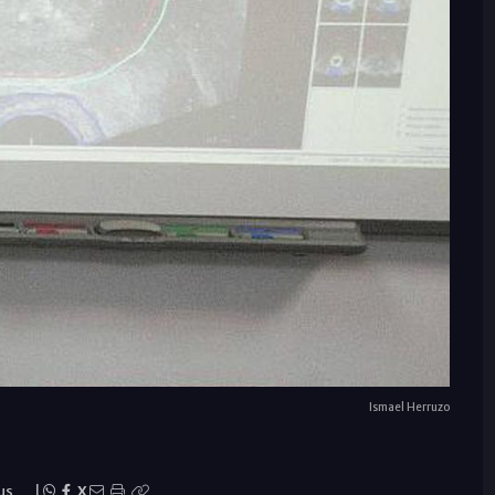
Ismael Herruzo
us
|
X