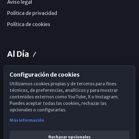
Aviso legal
Política de privacidad
Política de cookies
Al Día
Configuración de cookies
Horarios de Misa
Utilizamos cookies propias y de terceros para fines
Hemeroteca
técnicos, de preferencias, analíticos y para mostrar
contenidos externos como YouTube, X o Instagram.
WhatsApp
Puedes aceptar todas las cookies, rechazar las
opcionales o configurarlas.
Más información
Rechazar opcionales