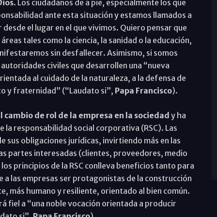
Dios
. Los ciudadanos de a pie, especialmente los que
nsabilidad ante esta situación y estamos llamados a
 desde el lugar en el que vivimos. Quiero pensar que
reas tales como la ciencia, la sanidad o la educación,
manifestaremos sin desfallecer. Asimismo, si somos
utoridades civiles que desarrollen una “nueva
rientada al cuidado de la naturaleza, a la defensa de
to y fraternidad” (“Laudato si”,
Papa Francisco
).
 cambio de rol de la empresa en la sociedad
y ha
 la responsabilidad social corporativa (RSC). Las
 sus obligaciones jurídicas, invirtiendo más en las
 las partes interesadas (clientes, proveedores, medio
los principios de la RSC conlleva beneficios tanto para
e a las empresas ser protagonistas de la construcción
, más humano y resiliente, orientado al bien común.
rá fiel a “una noble vocación orientada a producir
dato si”,
Papa Francisco
).