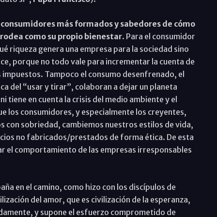
n
consumidores más formados y sabedores de cómo
 rodea como su propio bienestar
. Para el consumidor
ué riqueza genera una empresa para la sociedad sino
ace, porque no todo vale para incrementar la cuenta de
los impuestos. Tampoco el consumo desenfrenado, el
a del “usar y tirar”, colaboran a dejar un planeta
 tiene en cuenta la crisis del medio ambiente y el
que los consumidores, y especialmente los creyentes,
os con sobriedad, cambiemos nuestros estilos de vida,
cios no fabricados/prestados de forma ética. De esta
ar el comportamiento de las empresas irresponsables
aña en el camino, como hizo con los discípulos de
vilización del amor, que es civilización de la esperanza,
idamente, y supone el esfuerzo comprometido de