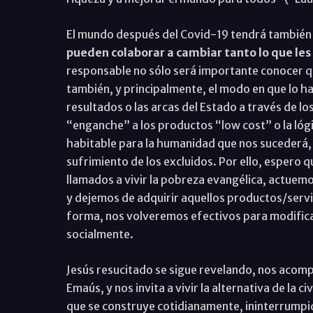
El mundo después del Covid-19 tendrá tambié
pueden colaborar a cambiar tanto lo que les
responsable no sólo será importante conocer q
también, y principalmente, el modo en que lo h
resultados o las arcas del Estado a través de 
“enganche” a los productos “low cost” o la lógic
habitable para la humanidad que nos sucederá, ni
sufrimiento de los excluidos. Por ello, espero 
llamados a vivir la pobreza evangélica, actuem
y dejemos de adquirir aquellos productos/servi
forma, nos volveremos efectivos para modific
socialmente.
Jesús resucitado se sigue revelando, nos acomp
Emaús, y nos invita a vivir la alternativa de la ci
que se construye cotidianamente, ininterrump