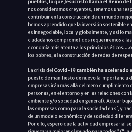
pueblos, lo que Jesucristo llama el Reino de 
nos consideramos creyentes, tenemos una respo
contribuir en la construcción de un mundo mejor
hemos aprendido que la inversión sostenible en á
es innegociable, local y globalmente, y así lo 
ciudadanos comprometidos requeriremos a las a
economía más atenta a los principios éticos....o
los pobres, a la construcción de redes de respe
La crisis del
Covid-19 también ha acelerado el
puesto de manifiesto de nuevo la importancia de
empresas irán más allá del mero cumplimiento de
personas, en el entorno y en las relaciones con
ambiente y/o sociedad en general). Actuar bajo 
las empresas como para la sociedad en sí, y hac
de un modelo económico y de sociedad diferente
Por ello, espero que la actividad empresarial se
riqueza y a mejorar el mundo para todos” (“Lau