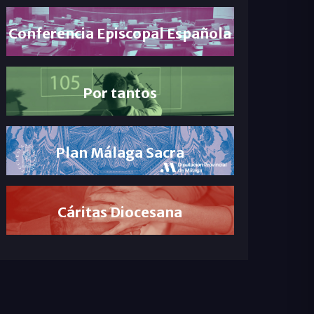
Conferencia Episcopal Española
Por tantos
Plan Málaga Sacra
Cáritas Diocesana