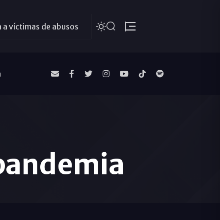
 a víctimas de abusos
a
 pandemia