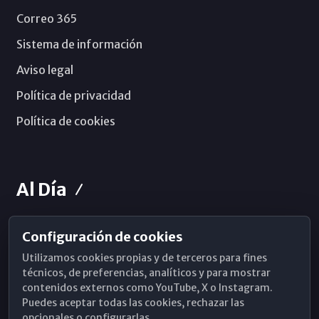
Correo 365
Sistema de información
Aviso legal
Política de privacidad
Política de cookies
Al Día
Configuración de cookies
Horarios de Misa
Utilizamos cookies propias y de terceros para fines
Hemeroteca
técnicos, de preferencias, analíticos y para mostrar
contenidos externos como YouTube, X o Instagram.
WhatsApp
Puedes aceptar todas las cookies, rechazar las
opcionales o configurarlas.