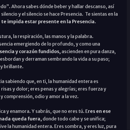
edo”. Ahora sabes dónde beber y hallar descanso, así
ilencio y el silencio se hace Presencia.
Te sientas en la
te impida estar presente en la Presencia
.
tura, la respiración, las manos y la palabra.
esencia emergiendo de lo profundo, y como una
sencia y corazón fundidos,
ascienden en pura danza,
 desbordan y derraman sembrando la vida a su paso;
 brillante.
cia sabiendo que, en ti, la humanidad entera es
isas y dolor; eres penas y alegrías; eres fuerza y
 y comprensión, odio y amor a la vez.
ica y enamora. Y sabrás, que no eres tú. E
res en ese
 nada queda fuera,
donde todo cabe y se unifica;
vive la humanidad entera. Eres sombra, y eres luz, pura