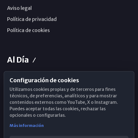
Aviso legal
Política de privacidad
Política de cookies
Al Día
Configuración de cookies
Horarios de Misa
Utilizamos cookies propias y de terceros para fines
Hemeroteca
técnicos, de preferencias, analíticos y para mostrar
contenidos externos como YouTube, X o Instagram.
WhatsApp
Puedes aceptar todas las cookies, rechazar las
opcionales o configurarlas.
Más información