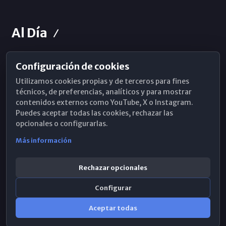
Al Día
Configuración de cookies
Horarios de Misa
Utilizamos cookies propias y de terceros para fines
Hemeroteca
técnicos, de preferencias, analíticos y para mostrar
contenidos externos como YouTube, X o Instagram.
WhatsApp
Puedes aceptar todas las cookies, rechazar las
opcionales o configurarlas.
Más información
Rechazar opcionales
Configurar
Aceptar todas