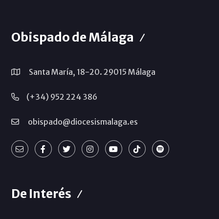
Obispado de Málaga
Santa María, 18-20. 29015 Málaga
(+34) 952 224 386
obispado@diocesismalaga.es
De Interés