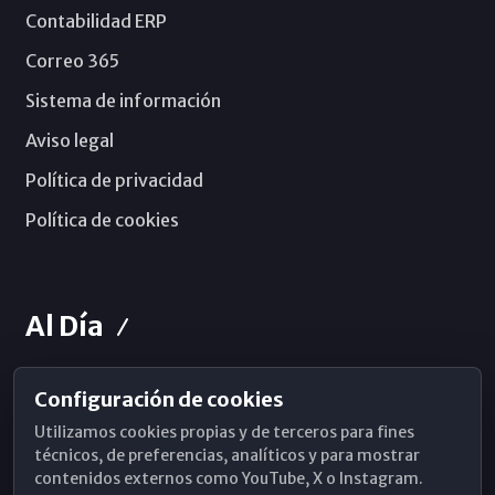
Contabilidad ERP
Correo 365
Sistema de información
Aviso legal
Política de privacidad
Política de cookies
Al Día
Configuración de cookies
Horarios de Misa
Utilizamos cookies propias y de terceros para fines
Hemeroteca
técnicos, de preferencias, analíticos y para mostrar
contenidos externos como YouTube, X o Instagram.
WhatsApp