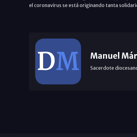
el coronavirus se está originando tanta solidar
Manuel Már
Sacerdote diocesan