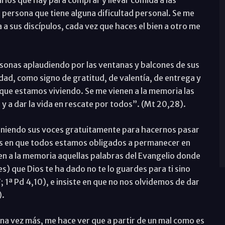
arios que hay para comprar y llevar comida a las
 persona que tiene alguna dificultad personal. Se me
 a sus discípulos, cada vez que haces el bien a otro me
onas aplaudiendo por las ventanas y balcones de sus
dad, como signo de gratitud, de valentía, de entrega y
ue estamos viviendo. Se me vienen a la memoria las
 y a dar la vida en rescate por todos”. (Mt 20,28).
 uniendo sus voces gratuitamente para hacernos pasar
os en que todos estamos obligados a permanecer en
en a la memoria aquellas palabras del Evangelio donde
es) que Dios te ha dado no te lo guardes para ti sino
7; 1ª Pd 4,10), e insiste en que no nos olvidemos de dar
).
na vez más, me hace ver que a partir de un mal como es