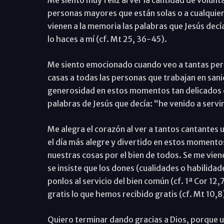
Me siento muy feliz al ver la cantidad de volunt
personas mayores que están solas o a cualquier
vienen a la memoria las palabras que Jesús decía
lo haces a mí (cf. Mt 25, 36-45).
Me siento emocionado cuando veo a tantas pers
casas a todas las personas que trabajan en sani
generosidad en estos momentos tan delicados q
palabras de Jesús que decía: “he venido a servir
Me alegra el corazón al ver a tantos cantantes
el día más alegre y divertido en estos moment
nuestras cosas por el bien de todos. Se me vien
se insiste que los dones (cualidades o habilidad
ponlos al servicio del bien común (cf. 1ª Cor 12,
gratis lo que hemos recibido gratis (cf. Mt 10,8
Quiero terminar dando gracias a Dios, porque u