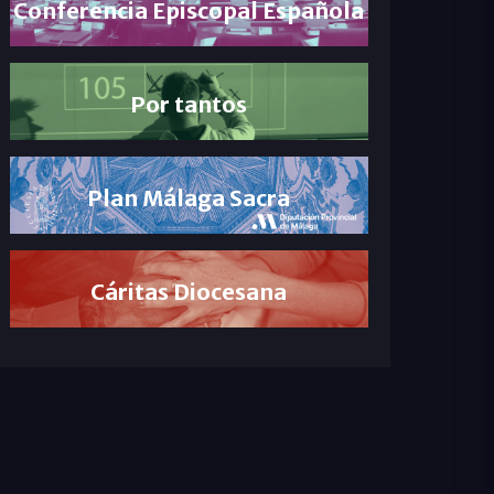
Conferencia Episcopal Española
Por tantos
Plan Málaga Sacra
Cáritas Diocesana