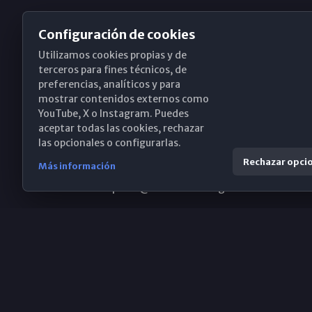
Configuración de cookies
Utilizamos cookies propias y de
Obispado de Málaga
terceros para fines técnicos, de
preferencias, analíticos y para
mostrar contenidos externos como
YouTube, X o Instagram. Puedes
Santa María, 18-20. 29015 Málaga
aceptar todas las cookies, rechazar
las opcionales o configurarlas.
(+34) 952 224 386
Rechazar opci
Más información
obispado@diocesismalaga.es