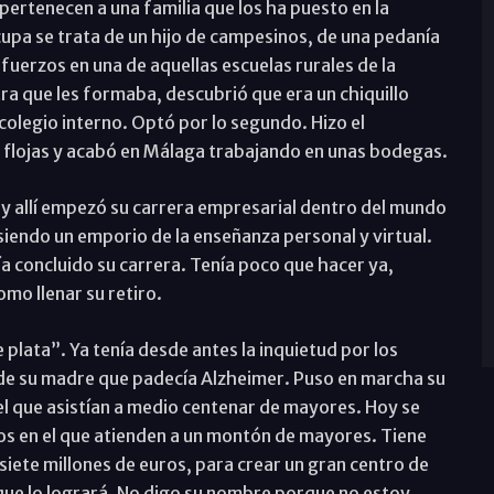
pertenecen a una familia que los ha puesto en la
upa se trata de un hijo de campesinos, de una pedanía
erzos en una de aquellas escuelas rurales de la
a que les formaba, descubrió que era un chiquillo
 colegio interno. Optó por lo segundo. Hizo el
 flojas y acabó en Málaga trabajando en unas bodegas.
y allí empezó su carrera empresarial dentro del mundo
endo un emporio de la enseñanza personal y virtual.
ía concluido su carrera. Tenía poco que hacer ya,
omo llenar su retiro.
lata”. Ya tenía desde antes la inquietud por los
de su madre que padecía Alzheimer. Puso en marcha su
el que asistían a medio centenar de mayores. Hoy se
os en el que atienden a un montón de mayores. Tiene
iete millones de euros, para crear un gran centro de
que lo logrará. No digo su nombre porque no estoy