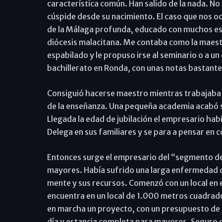
característica común. Han salido de la nada. No 
cúspide desde su nacimiento. El caso que nos oc
de la Málaga profunda, educado con muchos esfu
diócesis malacitana. Me contaba como la maestr
espabilado y le propuso irse al seminario o a un
bachillerato en Ronda, con unas notas bastante
Consiguió hacerse maestro mientras trabajaba 
de la enseñanza. Una pequeña academia acabó si
Llegada la edad de jubilación el empresario hab
Delega en sus familiares y se para a pensar en c
Entonces surge el empresario del “segmento de p
mayores. Había sufrido una larga enfermedad 
mente y sus recursos. Comenzó con un local en 
encuentra en un local de 1.000 metros cuadrad
en marcha un proyecto, con un presupuesto de s
día y estancia completa para mayores. Seguro 