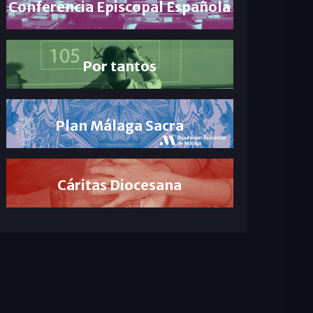
Conferencia Episcopal Española
Por tantos
Plan Málaga Sacra
Cáritas Diocesana