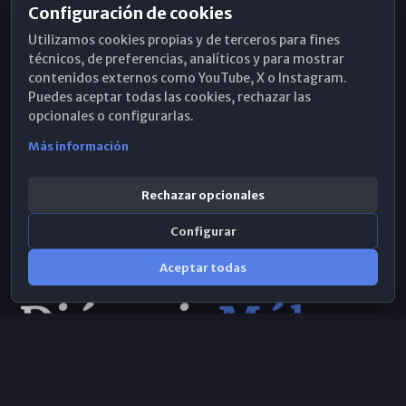
Configuración de cookies
Horarios de Misa
Utilizamos cookies propias y de terceros para fines
Hemeroteca
técnicos, de preferencias, analíticos y para mostrar
contenidos externos como YouTube, X o Instagram.
WhatsApp
Puedes aceptar todas las cookies, rechazar las
opcionales o configurarlas.
Más información
Rechazar opcionales
Configurar
Aceptar todas
Consulta IA
×
© 2026 Obispado de Málaga
Selecciona el área y realiza tu consulta