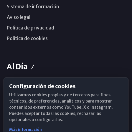
Sistema de información
Aviso legal
Política de privacidad
Política de cookies
Al Día
Configuración de cookies
Horarios de Misa
Utilizamos cookies propias y de terceros para fines
Hemeroteca
técnicos, de preferencias, analíticos y para mostrar
contenidos externos como YouTube, X o Instagram.
WhatsApp
Puedes aceptar todas las cookies, rechazar las
opcionales o configurarlas.
Más información