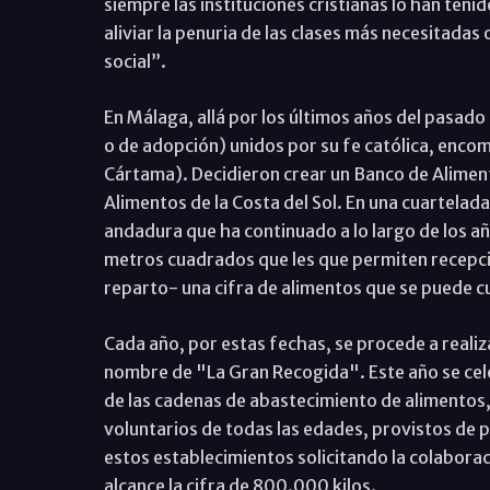
siempre las instituciones cristianas lo han teni
aliviar la penuria de las clases más necesitadas
social”.
En Málaga, allá por los últimos años del pasado
o de adopción) unidos por su fe católica, enco
Cártama). Decidieron crear un Banco de Alimen
Alimentos de la Costa del Sol. En una cuartelad
andadura que ha continuado a lo largo de los a
metros cuadrados que les que permiten recepcio
reparto- una cifra de alimentos que se puede cua
Cada año, por estas fechas, se procede a reali
nombre de "La Gran Recogida". Este año se cele
de las cadenas de abastecimiento de alimentos
voluntarios de todas las edades, provistos de pe
estos establecimientos solicitando la colabora
alcance la cifra de 800.000 kilos.