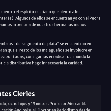
uentra el espíritu cristiano que alentó a los
erés). Algunos de ellos se encuentran ya con el Padre
aliviamos la penuria de nuestros hermanos menos
iembros “del segmento de plata” se encuentran en
eran que el resto de los malagueños se involucre en
 vez por todas, consigamos erradicar del mundo la
icia distributiva haga innecesaria la caridad.
tes Cleries
o, ocho hijos y 19 nietos. Profesor Mercantil.
icación Audiovisual. Doctor en Periodismo desde