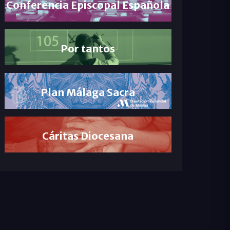
Conferencia Episcopal Española
Por tantos
Plan Málaga Sacra
Cáritas Diocesana