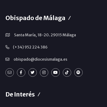
Obispado de Málaga
Santa María, 18-20. 29015 Málaga
(+34) 952 224 386
obispado@diocesismalaga.es
De Interés