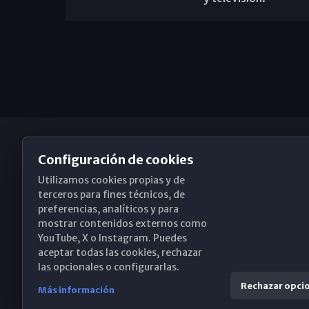
Configuración de cookies
Utilizamos cookies propias y de
Obispado de Málaga
terceros para fines técnicos, de
preferencias, analíticos y para
mostrar contenidos externos como
YouTube, X o Instagram. Puedes
Santa María, 18-20. 29015 Málaga
aceptar todas las cookies, rechazar
las opcionales o configurarlas.
(+34) 952 224 386
Rechazar opci
Más información