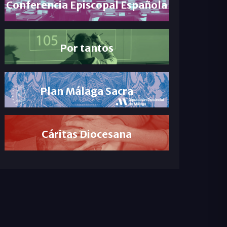
Conferencia Episcopal Española
Por tantos
Plan Málaga Sacra
Cáritas Diocesana