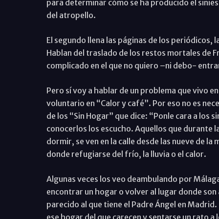
para determinar cómo se ha producido el siniest
del atropello.
El segundo llena las páginas de los periódicos, la
Hablan del traslado de los restos mortales de F
complicado en el que no quiero –ni debo- entra
Pero sí voy a hablar de un problema que vivo e
voluntario en “Calor y café”. Por eso no es nec
de los “Sin Hogar” que dice: “Ponle cara a los 
conocerlos los escucho. Aquellos que durante l
dormir, se ven en la calle desde las nueve de la 
donde refugiarse del frío, la lluvia o el calor.
Algunas veces los veo deambulando por Málaga 
encontrar un hogar o volver al lugar donde son 
parecido al que tiene el Padre Ángel en Madrid. U
ese hogar del que carecen y sentarse un rato a l