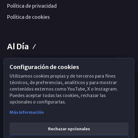
Política de privacidad
Política de cookies
Al Día
Configuración de cookies
Horarios de Misa
Utilizamos cookies propias y de terceros para fines
Hemeroteca
técnicos, de preferencias, analíticos y para mostrar
contenidos externos como YouTube, X o Instagram.
WhatsApp
Puedes aceptar todas las cookies, rechazar las
opcionales o configurarlas.
Más información
Rechazar opcionales