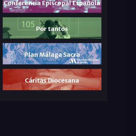
Conferencia Episcopal Española
Por tantos
Plan Málaga Sacra
Cáritas Diocesana