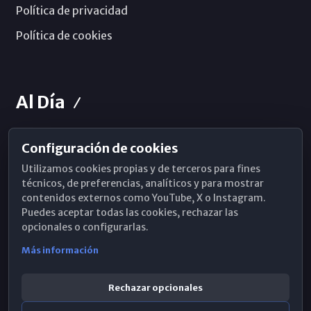
Política de privacidad
Política de cookies
Al Día
Configuración de cookies
Horarios de Misa
Utilizamos cookies propias y de terceros para fines
Hemeroteca
técnicos, de preferencias, analíticos y para mostrar
contenidos externos como YouTube, X o Instagram.
WhatsApp
Puedes aceptar todas las cookies, rechazar las
opcionales o configurarlas.
Más información
Rechazar opcionales