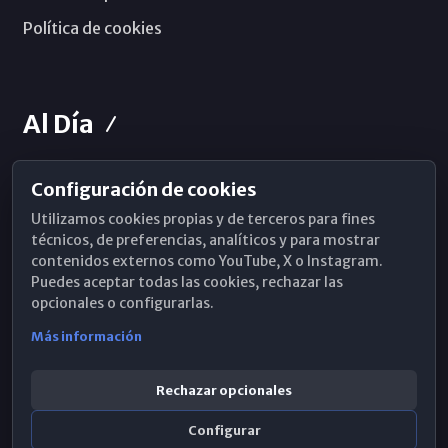
Política de cookies
Al Día
Configuración de cookies
Horarios de Misa
Utilizamos cookies propias y de terceros para fines
Hemeroteca
técnicos, de preferencias, analíticos y para mostrar
contenidos externos como YouTube, X o Instagram.
WhatsApp
Puedes aceptar todas las cookies, rechazar las
opcionales o configurarlas.
Más información
Rechazar opcionales
Configurar