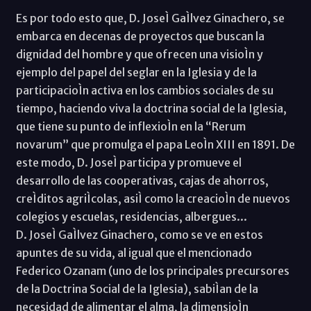
Es por todo esto que, D. JoseÌ GaÌlvez Ginachero, se
embarca en decenas de proyectos que buscan la
dignidad del hombre y que ofrecen una visioÌn y
ejemplo del papel del seglar en la Iglesia y de la
participacioÌn activa en los cambios sociales de su
tiempo, haciendo viva la doctrina social de la Iglesia,
que tiene su punto de inflexioÌn en la “Rerum
novarum” que promulga el papa LeoÌn XIII en 1891. De
este modo, D. JoseÌ participa y promueve el
desarrollo de las cooperativas, cajas de ahorros,
creÌditos agriÌcolas, asiÌ como la creacioÌn de nuevos
colegios y escuelas, residencias, albergues...
D. JoseÌ GaÌlvez Ginachero, como se ve en estos
apuntes de su vida, al igual que el mencionado
Federico Ozanam (uno de los principales precursores
de la Doctrina Social de la Iglesia), sabiÌan de la
necesidad de alimentar el alma, la dimensioÌn