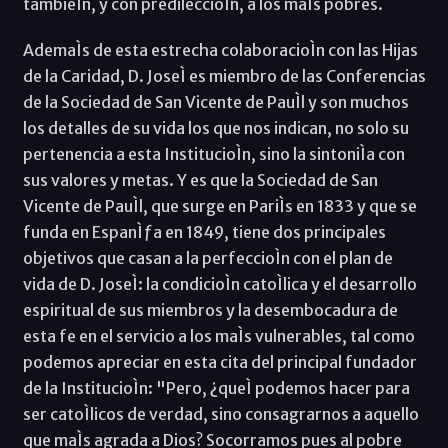
tambieÌn, y con predileccioÌn, a los maÌs pobres.
AdemaÌs de esta estrecha colaboracioÌn con las Hijas
de la Caridad, D. JoseÌ es miembro de las Conferencias
de la Sociedad de San Vicente de PauÌl y son muchos
los detalles de su vida los que nos indican, no solo su
pertenencia a esta InstitucioÌn, sino la sintoniÌa con
sus valores y metas. Y es que la Sociedad de San
Vicente de PauÌl, que surge en PariÌs en 1833 y que se
funda en EspanÌƒa en 1849, tiene dos principales
objetivos que casan a la perfeccioÌn con el plan de
vida de D. JoseÌ: la condicioÌn catoÌlica y el desarrollo
espiritual de sus miembros y la desembocadura de
esta fe en el servicio a los maÌs vulnerables, tal como
podemos apreciar en esta cita del principal fundador
de la InstitucioÌn: "Pero, ¿queÌ podemos hacer para
ser catoÌlicos de verdad, sino consagrarnos a aquello
que maÌs agrada a Dios? Socorramos pues al pobre