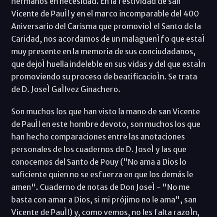
hermanos en necesidad. En la festividad de san
Vicente de PauÌl y en el marco incomparable del 400
Aniversario del Carisma que promovioÌ el Santo de la
Caridad, nos acordamos de un malaguenÌƒo que estaÌ
muy presente en la memoria de sus conciudadanos,
que dejoÌ huella indeleble en sus vidas y del que estaÌn
promoviendo su proceso de beatificacioÌn. Se trata
de D. JoseÌ GaÌlvez Ginachero.
Son muchos los que han visto la mano de san Vicente
de PauÌl en este hombre devoto, son muchos los que
han hecho comparaciones entre las anotaciones
personales de los cuadernos de D. JoseÌ y las que
conocemos del Santo de Pouy ("No ama a Dios lo
suficiente quien no se esfuerza en que los demás le
amen". Cuaderno de notas de Don JoseÌ - "No me
basta con amar a Dios, si mi prójimo no le ama", san
Vicente de PauÌl) y, como vemos, no les falta razoÌn,