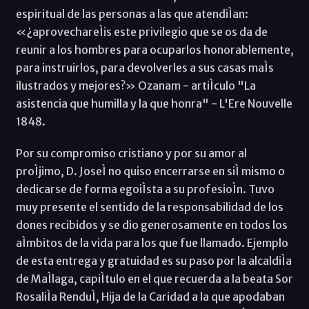
espiritual de las personas a las que atendiÌan:
«¿aprovechareÌis este privilegio que se os da de
reunir a los hombres para ocuparlos honorablemente,
para instruirlos, para devolverles a sus casas maÌs
ilustrados y mejores?» Ozanam - artiÌculo "La
asistencia que humilla y la que honra" - L'Ere Nouvelle
1848.
Por su compromiso cristiano y por su amor al
proÌjimo, D. JoseÌ no quiso encerrarse en siÌ mismo o
dedicarse de forma egoiÌsta a su profesioÌn. Tuvo
muy presente el sentido de la responsabilidad de los
dones recibidos y se dio generosamente en todos los
aÌmbitos de la vida para los que fue llamado. Ejemplo
de esta entrega y gratuidad es su paso por la alcaldiÌa
de MaÌlaga, capiÌtulo en el que recuerda a la beata Sor
RosaliÌa RenduÌ, Hija de la Caridad a la que apodaban