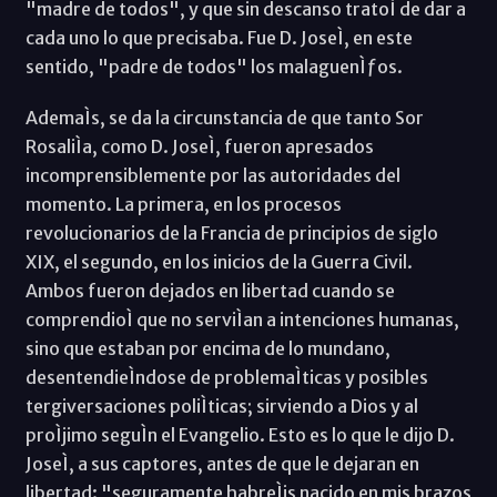
"madre de todos", y que sin descanso tratoÌ de dar a
cada uno lo que precisaba. Fue D. JoseÌ, en este
sentido, "padre de todos" los malaguenÌƒos.
AdemaÌs, se da la circunstancia de que tanto Sor
RosaliÌa, como D. JoseÌ, fueron apresados
incomprensiblemente por las autoridades del
momento. La primera, en los procesos
revolucionarios de la Francia de principios de siglo
XIX, el segundo, en los inicios de la Guerra Civil.
Ambos fueron dejados en libertad cuando se
comprendioÌ que no serviÌan a intenciones humanas,
sino que estaban por encima de lo mundano,
desentendieÌndose de problemaÌticas y posibles
tergiversaciones poliÌticas; sirviendo a Dios y al
proÌjimo seguÌn el Evangelio. Esto es lo que le dijo D.
JoseÌ, a sus captores, antes de que le dejaran en
libertad: "seguramente habreÌis nacido en mis brazos