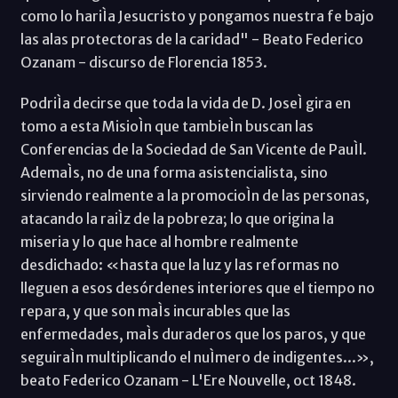
como lo hariÌa Jesucristo y pongamos nuestra fe bajo
las alas protectoras de la caridad" - Beato Federico
Ozanam - discurso de Florencia 1853.
PodriÌa decirse que toda la vida de D. JoseÌ gira en
tomo a esta MisioÌn que tambieÌn buscan las
Conferencias de la Sociedad de San Vicente de PauÌl.
AdemaÌs, no de una forma asistencialista, sino
sirviendo realmente a la promocioÌn de las personas,
atacando la raiÌz de la pobreza; lo que origina la
miseria y lo que hace al hombre realmente
desdichado: «hasta que la luz y las reformas no
lleguen a esos desórdenes interiores que el tiempo no
repara, y que son maÌs incurables que las
enfermedades, maÌs duraderos que los paros, y que
seguiraÌn multiplicando el nuÌmero de indigentes...»,
beato Federico Ozanam - L'Ere Nouvelle, oct 1848.