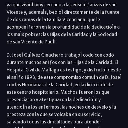
ya que vivioÌ muy cercano a las ensenÌƒanzas de san
Vicente y, ademaÌs, bebioÌ directamente de la fuente
de dos ramas de la Familia Vicenciana, que le
acompanÌƒaron en la profundidad de la dedicacioÌn a
los maÌs pobres: las Hijas de la Caridad y la Sociedad
de san Vicente de PauÌl.
D. JoseÌ GaÌlvez Ginachero trabajoÌ codo con codo
durante muchos anÌƒos con las Hijas de la Caridad. El
Hospital Civil de MaÌlaga es testigo, y disfrutoÌ desde
el anÌƒo 1893, de este compromiso comuÌn de D. JoseÌ
con las Hermanas de la Caridad, en la direccioÌn de
este centro hospitalario. Muchos fueron los que
presenciaron y atestiguaron la dedicacioÌn y
atencioÌn a los enfermos, las noches de desvelo y la
presteza con la que se volcaba en su servicio,
salvando todas las dificultades para atender