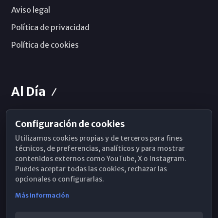
Aviso legal
Política de privacidad
Política de cookies
Al Día
Configuración de cookies
Horarios de Misa
Utilizamos cookies propias y de terceros para fines
Hemeroteca
técnicos, de preferencias, analíticos y para mostrar
contenidos externos como YouTube, X o Instagram.
WhatsApp
Puedes aceptar todas las cookies, rechazar las
opcionales o configurarlas.
Más información