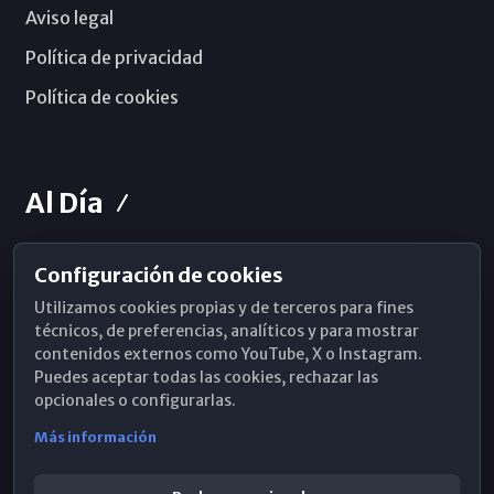
Aviso legal
Política de privacidad
Política de cookies
Al Día
Configuración de cookies
Horarios de Misa
Utilizamos cookies propias y de terceros para fines
Hemeroteca
técnicos, de preferencias, analíticos y para mostrar
contenidos externos como YouTube, X o Instagram.
WhatsApp
Puedes aceptar todas las cookies, rechazar las
opcionales o configurarlas.
Más información