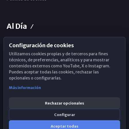
Al Día
Configuración de cookies
Horarios de Misa
Utilizamos cookies propias y de terceros para fines
Hemeroteca
técnicos, de preferencias, analíticos y para mostrar
contenidos externos como YouTube, X o Instagram.
WhatsApp
Puedes aceptar todas las cookies, rechazar las
opcionales o configurarlas.
Más información
Rechazar opcionales
Configurar
Aceptar todas