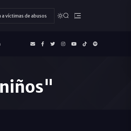
 a víctimas de abusos
a
 niños"