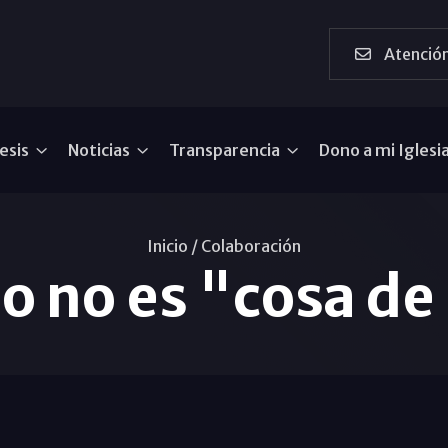
Atención
esis
Noticias
Transparencia
Dono a mi Iglesi
Inicio /
Colaboración
so no es "cosa de