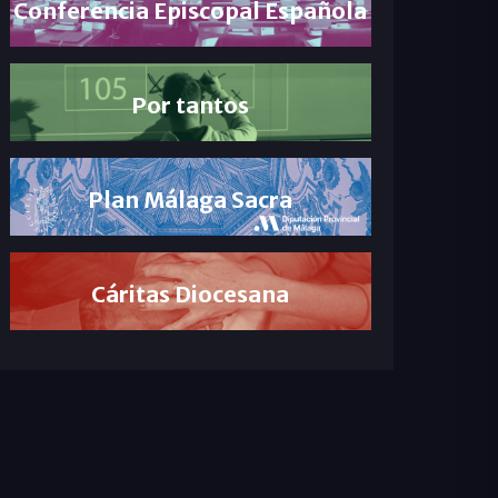
Conferencia Episcopal Española
Por tantos
Plan Málaga Sacra
Cáritas Diocesana