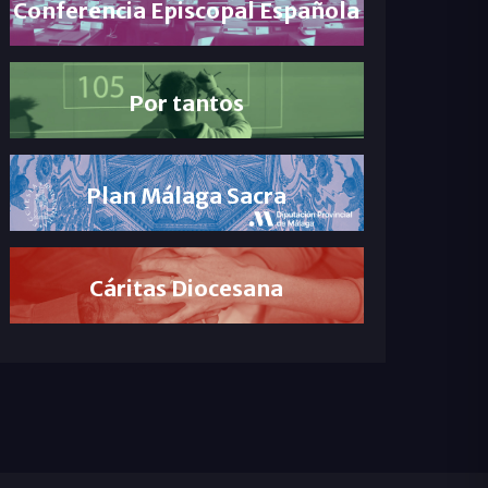
Conferencia Episcopal Española
Por tantos
Plan Málaga Sacra
Cáritas Diocesana