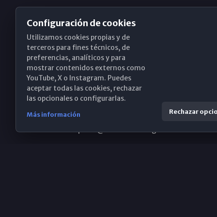
Configuración de cookies
Utilizamos cookies propias y de
Obispado de Málaga
terceros para fines técnicos, de
preferencias, analíticos y para
mostrar contenidos externos como
YouTube, X o Instagram. Puedes
Santa María, 18-20. 29015 Málaga
aceptar todas las cookies, rechazar
las opcionales o configurarlas.
(+34) 952 224 386
Rechazar opci
Más información
obispado@diocesismalaga.es