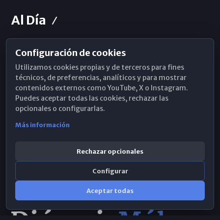
Al Día
Configuración de cookies
Horarios de Misa
Utilizamos cookies propias y de terceros para fines
Hemeroteca
técnicos, de preferencias, analíticos y para mostrar
contenidos externos como YouTube, X o Instagram.
WhatsApp
Puedes aceptar todas las cookies, rechazar las
opcionales o configurarlas.
Más información
Rechazar opcionales
Configurar
Aceptar todas