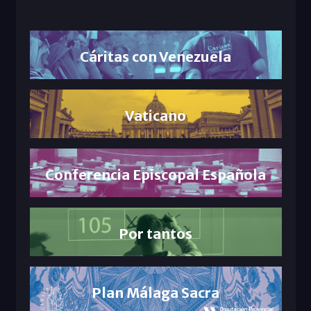
Cáritas con Venezuela
Vaticano
Conferencia Episcopal Española
Por tantos
Plan Málaga Sacra