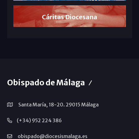
Cáritas Diocesana
Obispado de Málaga
Santa María, 18-20. 29015 Málaga
(+34) 952 224 386
obispado@diocesismalaga.es