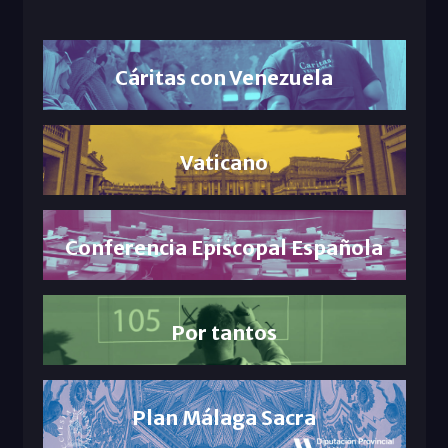
Cáritas con Venezuela
Vaticano
Conferencia Episcopal Española
Por tantos
Plan Málaga Sacra