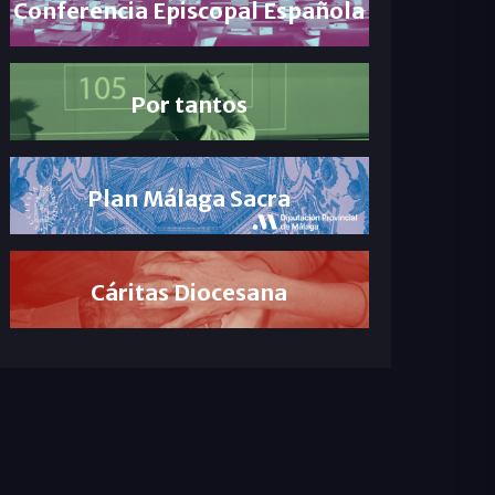
Conferencia Episcopal Española
Por tantos
Plan Málaga Sacra
Cáritas Diocesana