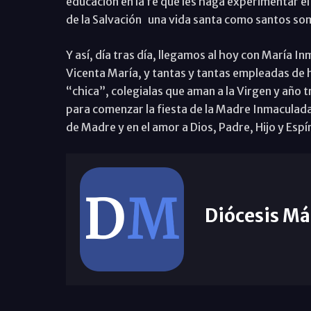
educación en la fe que les haga experimentar el 
de la Salvación una vida santa como santos so
Y así, día tras día, llegamos al hoy con María I
Vicenta María, y tantas y tantas empleadas de
“chica”, colegialas que aman a la Virgen y año t
para comenzar la fiesta de la Madre Inmaculad
de Madre y en el amor a Dios, Padre, Hijo y Esp
Diócesis Má