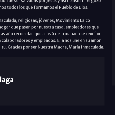
don de ser salvadas por Jesús y así transmitir el gozo
mos todos los que formamos el Pueblo de Dios.
nmaculada, religiosas, jóvenes, Movimiento Laico
 hogar que pasan por nuestra casa, empleadores que
ras año recuerdan que a las 6 de la mañana se reunían
a colaboradores y empleados. Ella nos une en su amor
íritu. Gracias por ser Nuestra Madre, María Inmaculada.
laga