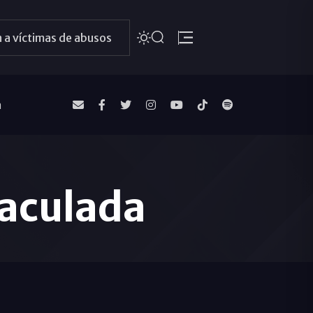
 a víctimas de abusos
a
maculada