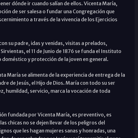
ner dónde ir cuando salían de ellos. Vicenta María,
opción de ser salesa o fundar una Congregación que
cernimiento a través de la vivencia de los Ejercicios
on su padre, idas y venidas, visitas a prelados,
rvientas, el 11 de Junio de 1876 se funda el Instituto
o doméstico y protección de la joven en general.
nta María se alimenta de la experiencia de entrega de la
dre de Jesús, el Hijo de Dios. María con todo su ser
ez, humildad, servicio, marca la vocación de toda
ión fundada por Vicenta María, es preventivo, es
s chicas no se dejen llevar de los peligros del
gnos que les hagan mujeres sanas y honradas, una