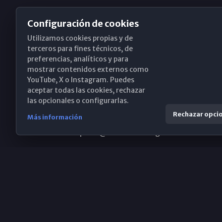
Configuración de cookies
Utilizamos cookies propias y de
Obispado de Málaga
terceros para fines técnicos, de
preferencias, analíticos y para
mostrar contenidos externos como
YouTube, X o Instagram. Puedes
Santa María, 18-20. 29015 Málaga
aceptar todas las cookies, rechazar
las opcionales o configurarlas.
(+34) 952 224 386
Rechazar opci
Más información
obispado@diocesismalaga.es