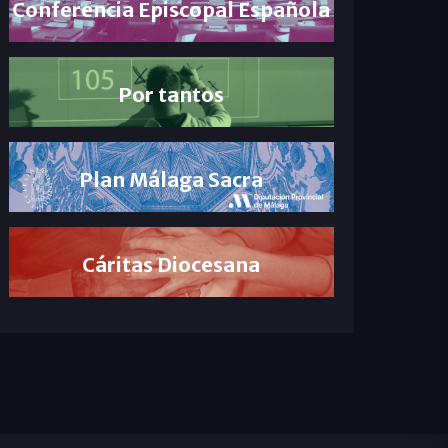
Conferencia Episcopal Española
Por tantos
Plan Málaga Sacra
Cáritas Diocesana