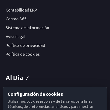
Contabilidad ERP
Correo 365
Sistema de información
Aviso legal
Política de privacidad
Política de cookies
Al Día
Configuración de cookies
Horarios de Misa
Utilizamos cookies propias y de terceros para fines
Hemeroteca
técnicos, de preferencias, analíticos y para mostrar