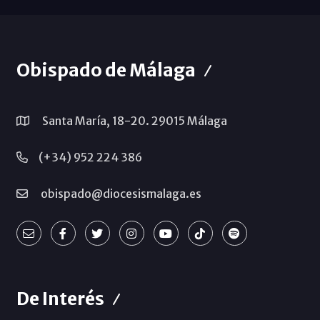
Obispado de Málaga
Santa María, 18-20. 29015 Málaga
(+34) 952 224 386
obispado@diocesismalaga.es
De Interés