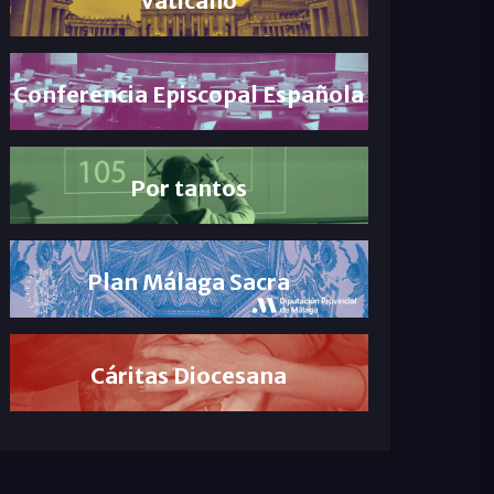
Conferencia Episcopal Española
Por tantos
Plan Málaga Sacra
Cáritas Diocesana