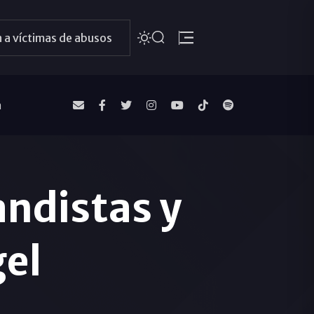
 a víctimas de abusos
a
andistas y
el