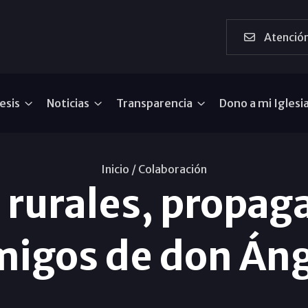
Atención
esis
Noticias
Transparencia
Dono a mi Iglesi
Inicio /
Colaboración
rurales, propag
migos de don Áng