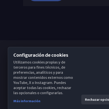
Configuración de cookies
Utilizamos cookies propias y de
Obispado de Málaga
terceros para fines técnicos, de
preferencias, analíticos y para
mostrar contenidos externos como
YouTube, X o Instagram. Puedes
Santa María, 18-20. 29015 Málaga
aceptar todas las cookies, rechazar
las opcionales o configurarlas.
(+34) 952 224 386
Rechazar opci
Más información
obispado@diocesismalaga.es